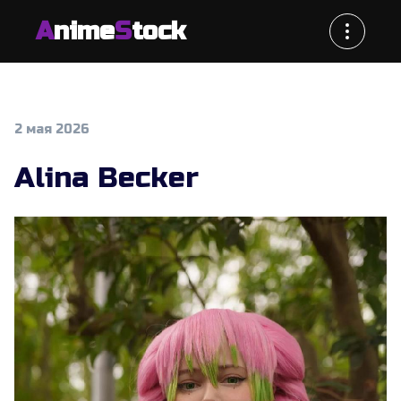
A
nime
S
tock
2 мая 2026
Alina Becker