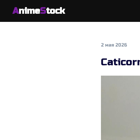
A
nime
S
tock
2 мая 2026
Caticor