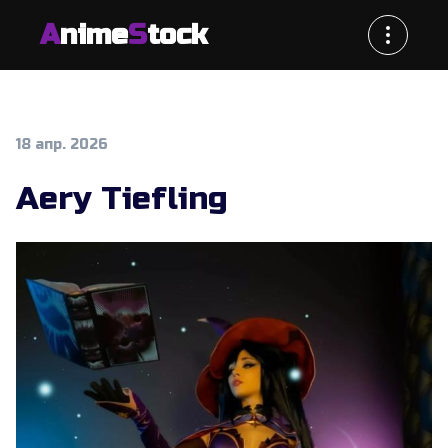
A
nime
S
tock
18 апр. 2026
Aery Tiefling