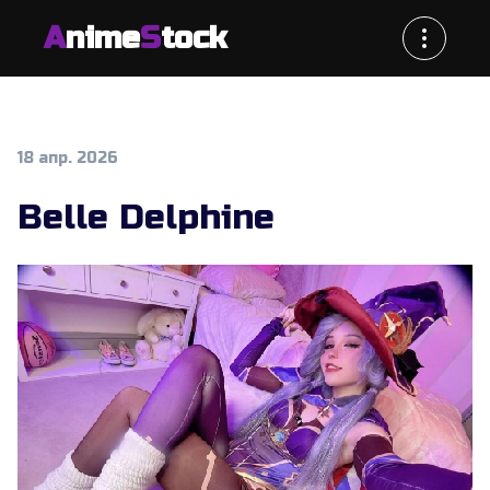
A
nime
S
tock
18 апр. 2026
Belle Delphine