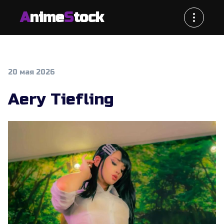
A
nime
S
tock
20 мая 2026
Aery Tiefling