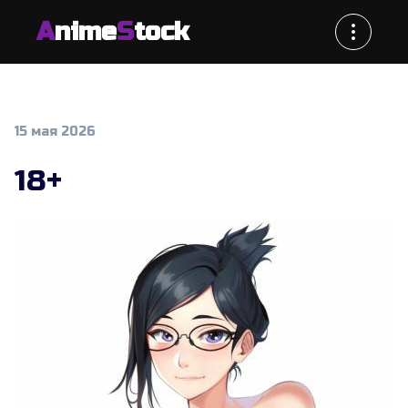
A
nime
S
tock
15 мая 2026
18+