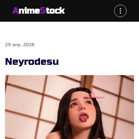
A
nime
S
tock
29 апр. 2026
Neyrodesu