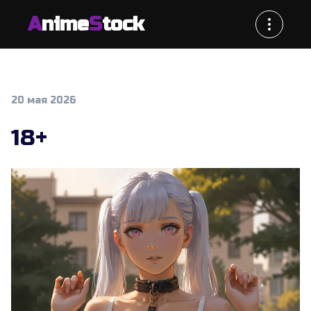
A
nime
S
tock
20 мая 2026
18+