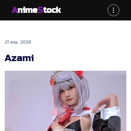
A
nime
S
tock
21 апр. 2026
Azami