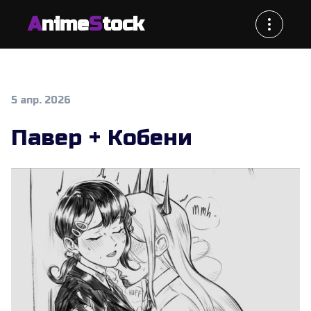
A
nime
S
tock
5 апр. 2026
Павер + Кобени