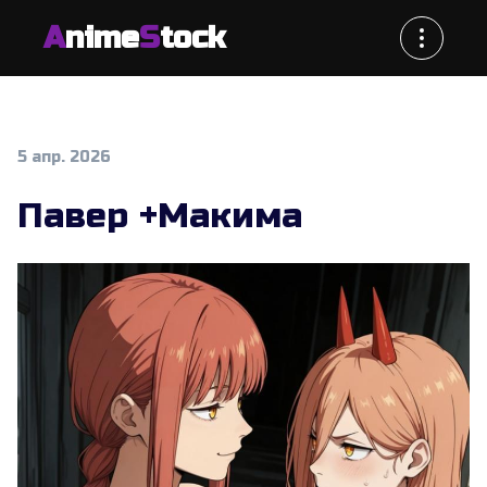
A
nime
S
tock
5 апр. 2026
Павер +Макима