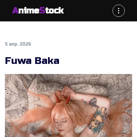
A
nime
S
tock
5 апр. 2026
Fuwa Baka