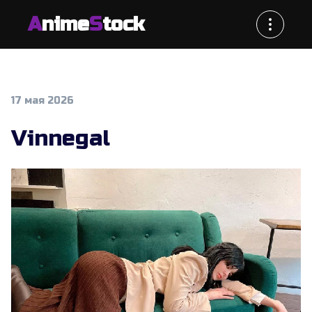
A
nime
S
tock
17 мая 2026
Vinnegal