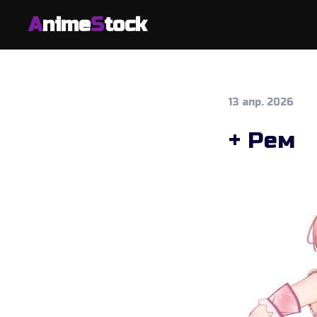
A
nime
S
tock
13 апр. 2026
+ Рем