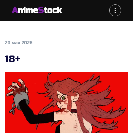
A
nime
S
tock
20 мая 2026
18+