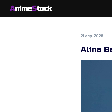
A
nime
S
tock
21 апр. 2026
Alina B