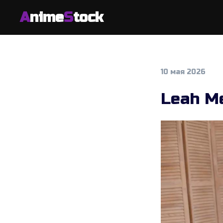
A
nime
S
tock
10 мая 2026
Leah M