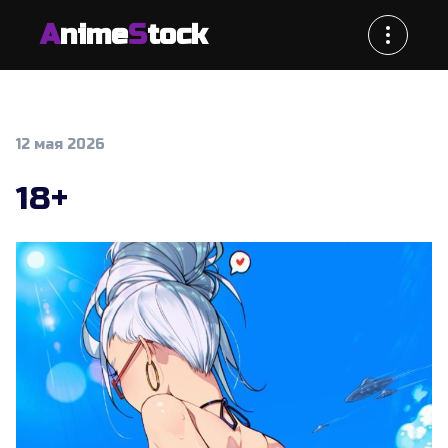
A
nime
S
tock
12 мая 2026
18+