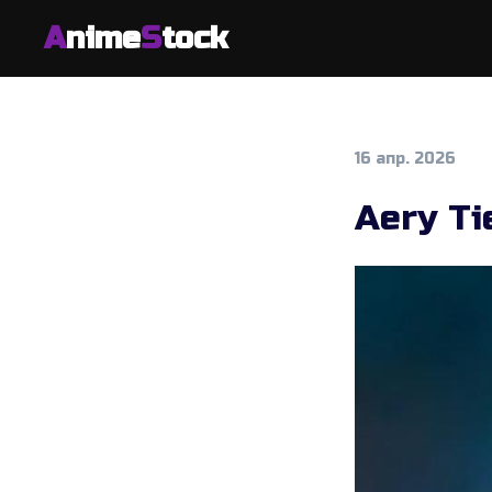
A
nime
S
tock
16 апр. 2026
Aery Ti