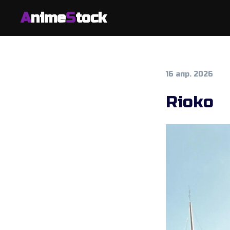
A
nime
S
tock
16 апр. 2026
Rioko