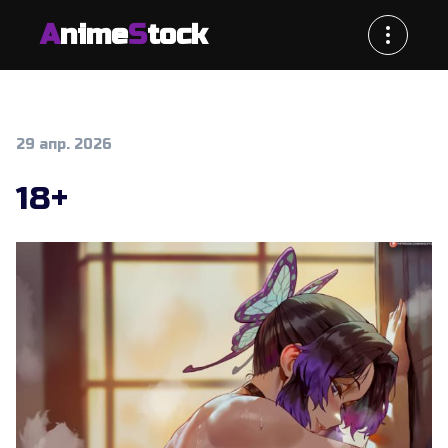
A
nime
S
tock
29 апр. 2026
18+