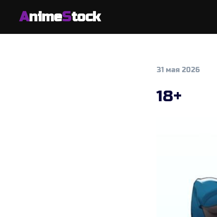
A
nime
S
tock
31 мая 2026
18+