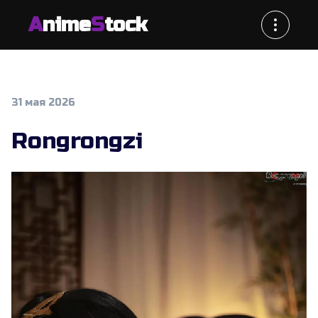
A
nime
S
tock
31 мая 2026
Rongrongzi