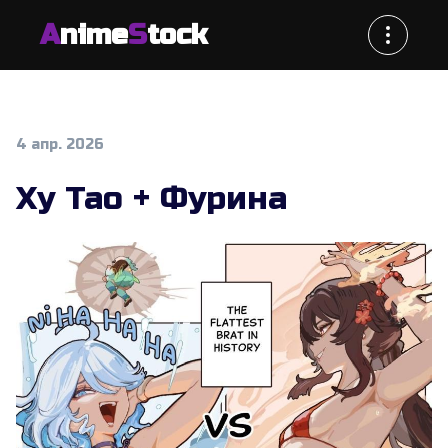
A
nime
S
tock
4 апр. 2026
Ху Тао + Фурина