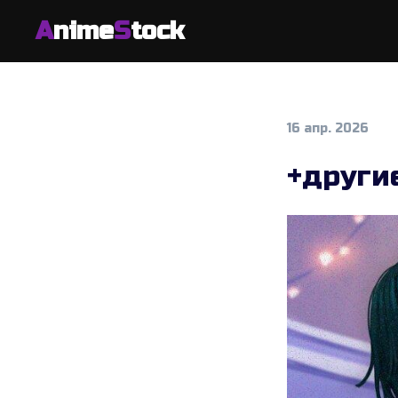
A
nime
S
tock
16 апр. 2026
+други