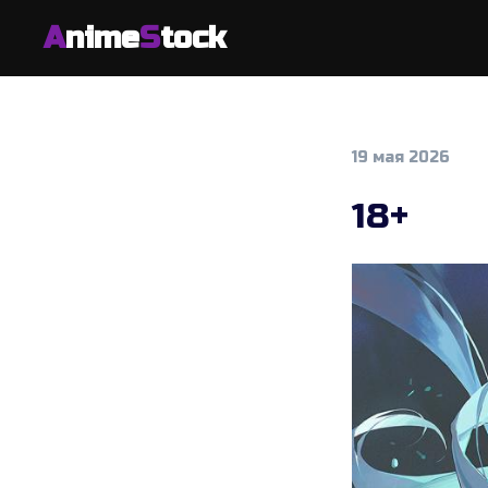
A
nime
S
tock
19 мая 2026
18+