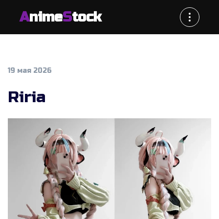
A
nime
S
tock
19 мая 2026
Riria