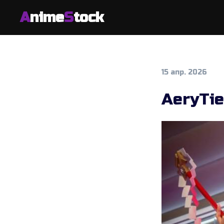
A
nime
S
tock
15 апр. 2026
AeryTie