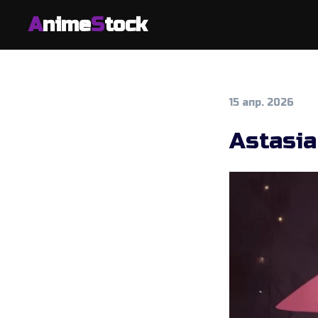
A
nime
S
tock
15 апр. 2026
Astasi