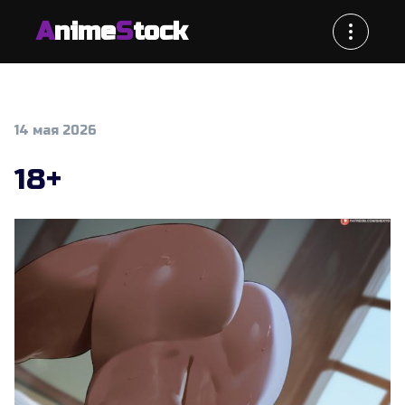
A
nime
S
tock
14 мая 2026
18+