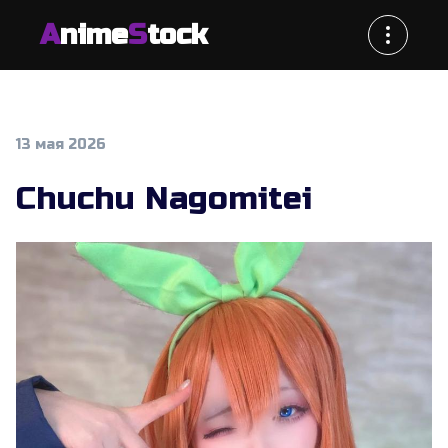
A
nime
S
tock
13 мая 2026
Chuchu Nagomitei