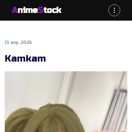
A
nime
S
tock
13 апр. 2026
Kamkam