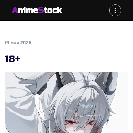
A
nime
S
tock
19 мая 2026
18+