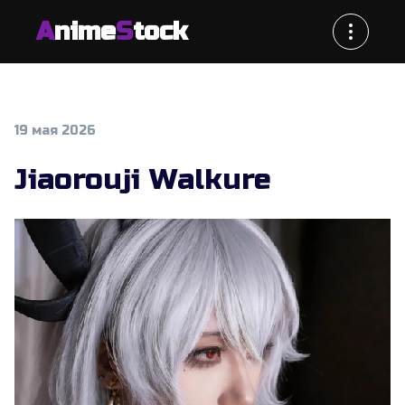
A
nime
S
tock
19 мая 2026
Jiaorouji Walkure