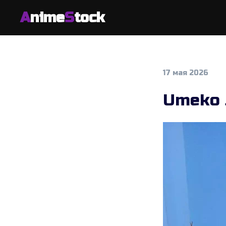
A
nime
S
tock
17 мая 2026
Umeko 