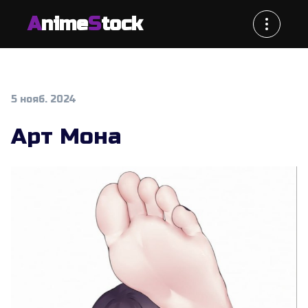
A
nime
S
tock
5 нояб. 2024
Арт Мона