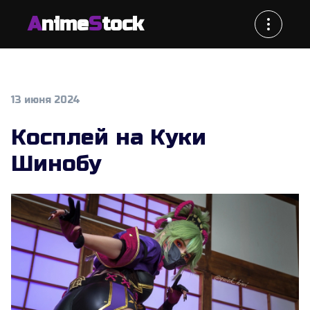
A
nime
S
tock
13 июня 2024
Косплей на Куки
Шинобу