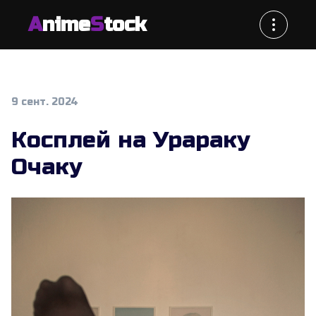
A
nime
S
tock
9 сент. 2024
Косплей на Урараку
Очаку