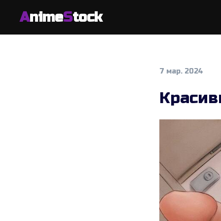
A
nime
S
tock
7 мар. 2024
Красив