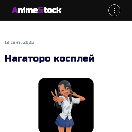
A
nime
S
tock
13 сент. 2025
Нагаторо косплей