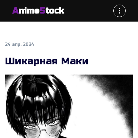
A
nime
S
tock
24 апр. 2024
Шикарная Маки