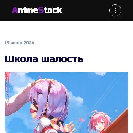
A
nime
S
tock
19 июля 2024
Школа шалость