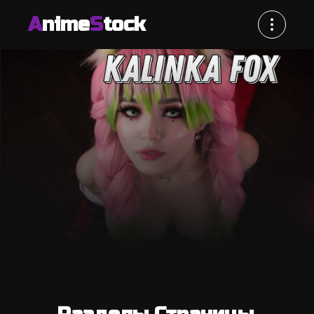
A
nime
S
tock