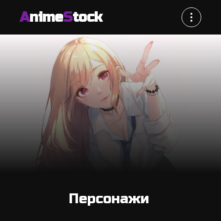
A
nime
S
tock
Персонажи