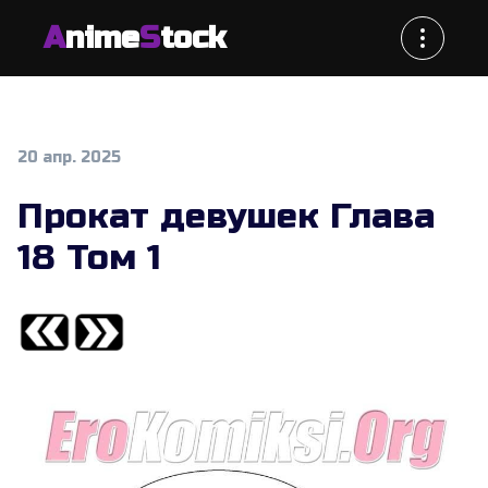
A
nime
S
tock
20 апр. 2025
Прокат девушек Глава
18 Том 1