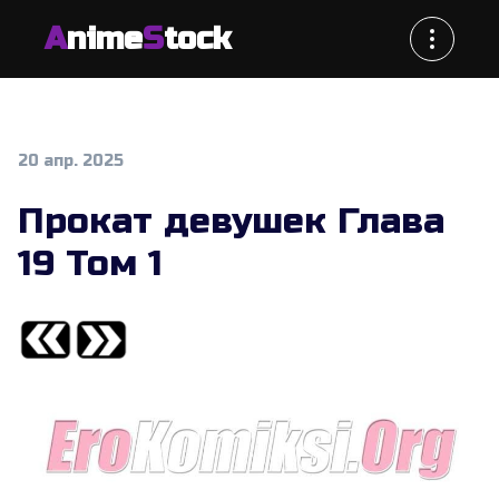
A
nime
S
tock
20 апр. 2025
Прокат девушек Глава
19 Том 1